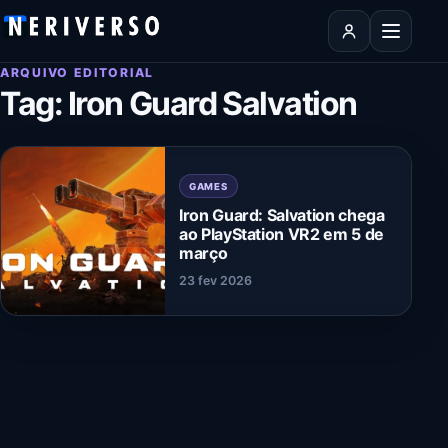
Pular para o conteúdo
Abrir men
ARQUIVO EDITORIAL
Tag:
Iron Guard Salvation
GAMES
Iron Guard: Salvation chega
ao PlayStation VR2 em 5 de
março
23 fev 2026