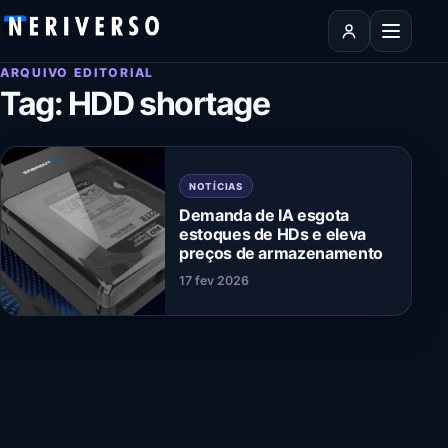
Pular para o conteúdo
Abrir men
ARQUIVO EDITORIAL
Tag:
HDD shortage
NOTÍCIAS
Demanda de IA esgota
estoques de HDs e eleva
preços de armazenamento
17 fev 2026