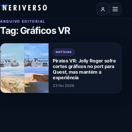
Pular para o conteúdo
Abrir men
ARQUIVO EDITORIAL
Tag:
Gráficos VR
NOTÍCIAS
Pirates VR: Jolly Roger sofre
cortes gráficos no port para
Quest, mas mantém a
experiência
23 fev 2026