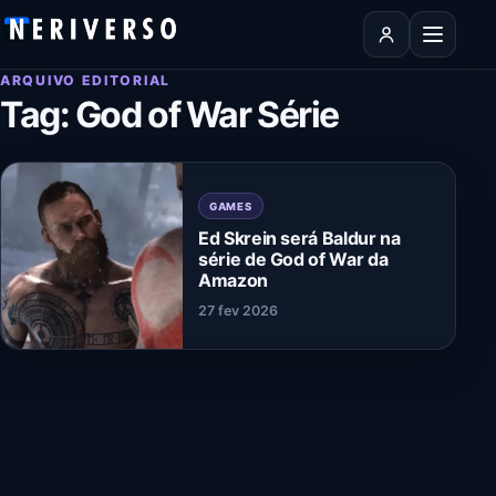
Pular para o conteúdo
Abrir men
ARQUIVO EDITORIAL
Tag:
God of War Série
GAMES
Ed Skrein será Baldur na
série de God of War da
Amazon
27 fev 2026