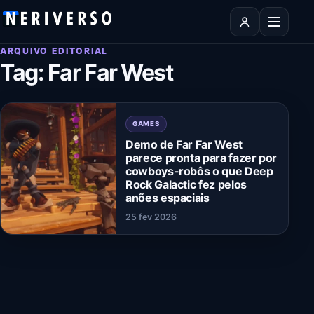
Pular para o conteúdo
Abrir men
ARQUIVO EDITORIAL
Tag:
Far Far West
GAMES
Demo de Far Far West
parece pronta para fazer por
cowboys-robôs o que Deep
Rock Galactic fez pelos
anões espaciais
25 fev 2026