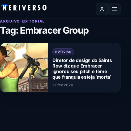
Pular para o conteúdo
Abrir men
ARQUIVO EDITORIAL
Tag:
Embracer Group
NOTÍCIAS
Diretor de design do Saints
Row diz que Embracer
ignorou seu pitch e teme
que franquia esteja ‘morta’
21 fev 2026