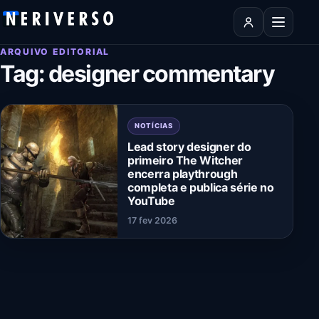
Pular para o conteúdo
Abrir men
ARQUIVO EDITORIAL
Tag:
designer commentary
NOTÍCIAS
Lead story designer do
primeiro The Witcher
encerra playthrough
completa e publica série no
YouTube
17 fev 2026