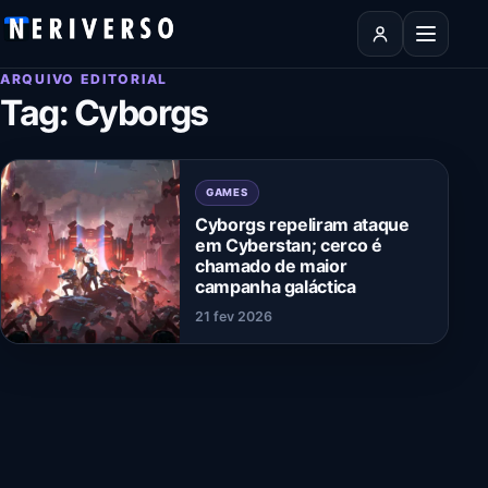
Pular para o conteúdo
Abrir men
ARQUIVO EDITORIAL
Tag:
Cyborgs
GAMES
Cyborgs repeliram ataque
em Cyberstan; cerco é
chamado de maior
campanha galáctica
21 fev 2026