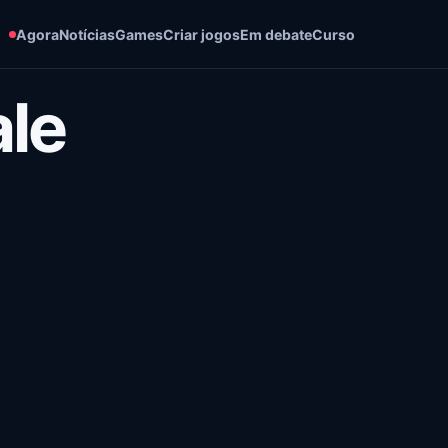
Agora
Notícias
Games
Criar jogos
Em debate
Curso
ale