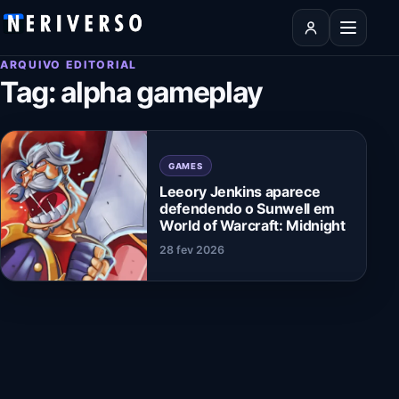
Pular para o conteúdo
Abrir men
ARQUIVO EDITORIAL
Tag:
alpha gameplay
GAMES
Leeory Jenkins aparece
defendendo o Sunwell em
World of Warcraft: Midnight
28 fev 2026