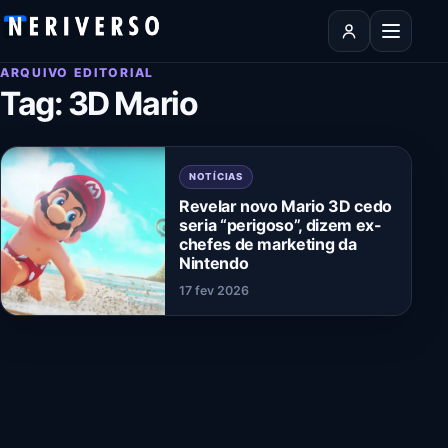
Pular para o conteúdo
Abrir men
ARQUIVO EDITORIAL
Tag:
3D Mario
NOTÍCIAS
Revelar novo Mario 3D cedo
seria “perigoso”, dizem ex-
chefes de marketing da
Nintendo
17 fev 2026