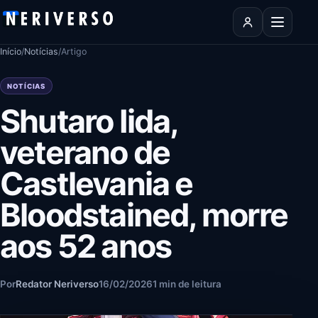
Pular para o conteúdo
Abrir men
Início
/
Notícias
/
Artigo
NOTÍCIAS
Shutaro Iida,
veterano de
Castlevania e
Bloodstained, morre
aos 52 anos
Por
Redator Neriverso
16/02/2026
1 min de leitura