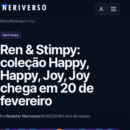
Pular para o conteúdo
Abrir men
Início
/
Notícias
/
Artigo
NOTÍCIAS
Ren & Stimpy:
coleção Happy,
Happy, Joy, Joy
chega em 20 de
fevereiro
Por
Redator Neriverso
16/02/2026
1 min de leitura