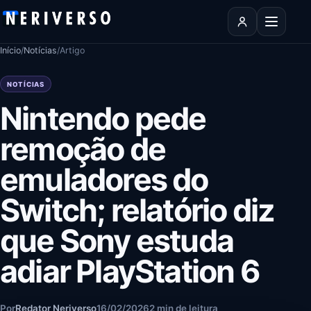
Pular para o conteúdo
Abrir men
Início
/
Notícias
/
Artigo
NOTÍCIAS
Nintendo pede
remoção de
emuladores do
Switch; relatório diz
que Sony estuda
adiar PlayStation 6
Por
Redator Neriverso
16/02/2026
2 min de leitura