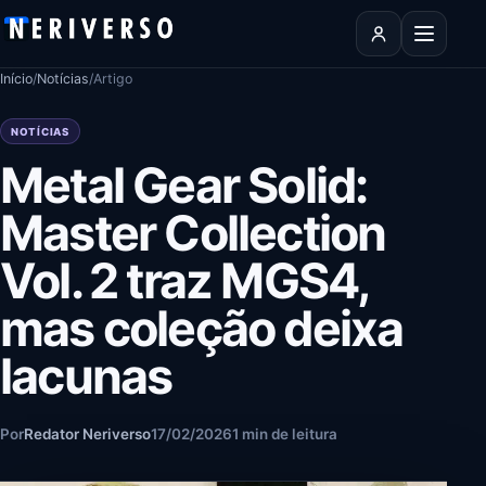
Pular para o conteúdo
Abrir men
Início
/
Notícias
/
Artigo
NOTÍCIAS
Metal Gear Solid:
Master Collection
Vol. 2 traz MGS4,
mas coleção deixa
lacunas
Por
Redator Neriverso
17/02/2026
1 min de leitura