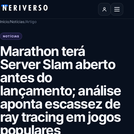
Pular para o conteúdo
Abrir men
Início
/
Notícias
/
Artigo
NOTÍCIAS
Marathon terá
Server Slam aberto
antes do
lançamento; análise
aponta escassez de
ray tracing em jogos
populares