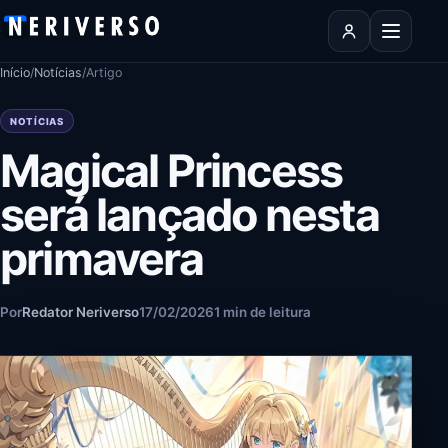
Pular para o conteúdo
Abrir men
Início
/
Notícias
/
Artigo
NOTÍCIAS
Magical Princess
será lançado nesta
primavera
Por
Redator Neriverso
17/02/2026
1 min de leitura