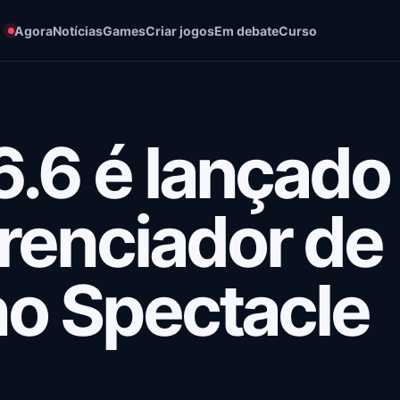
Agora
Notícias
Games
Criar jogos
Em debate
Curso
.6 é lançado
renciador de
no Spectacle