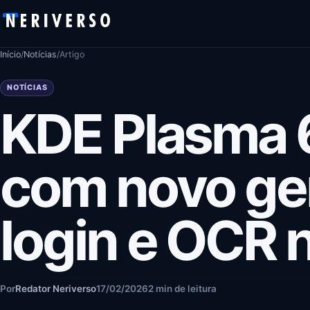
Pular para o conteúdo
Início
/
Notícias
/
Artigo
NOTÍCIAS
KDE Plasma 6
com novo ge
login e OCR 
Por
Redator Neriverso
17/02/2026
2 min de leitura