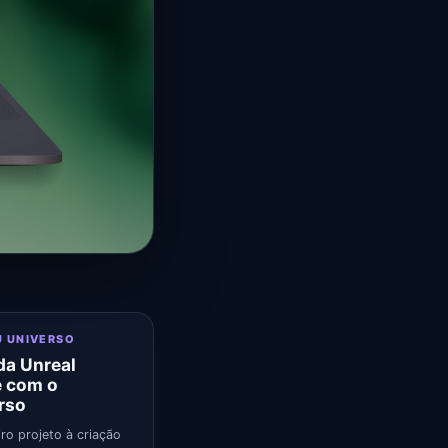
U UNIVERSO
a Unreal
e com o
rso
ro projeto à criação