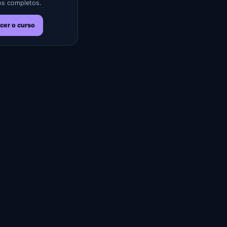
s completos.
cer o curso