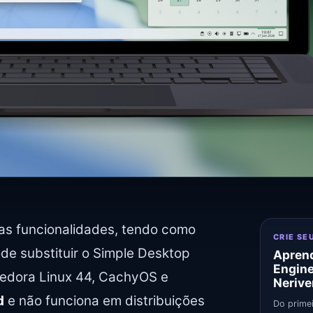
as funcionalidades, tendo como
CRIE SE
e substituir o Simple Desktop
Aprend
Engin
edora Linux 44, CachyOS e
Nerive
d
e não funciona em distribuições
Do primei