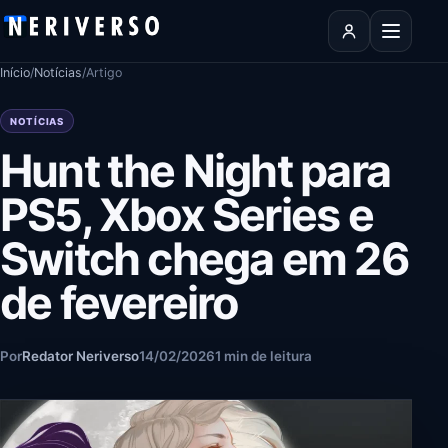
Pular para o conteúdo
Abrir men
Início
/
Notícias
/
Artigo
NOTÍCIAS
Hunt the Night para
PS5, Xbox Series e
Switch chega em 26
de fevereiro
Por
Redator Neriverso
14/02/2026
1 min de leitura