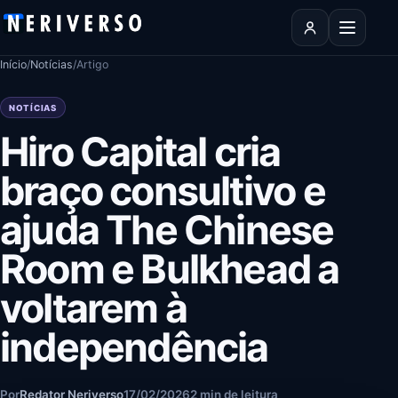
Pular para o conteúdo
Abrir men
Início
/
Notícias
/
Artigo
NOTÍCIAS
Hiro Capital cria
braço consultivo e
ajuda The Chinese
Room e Bulkhead a
voltarem à
independência
Por
Redator Neriverso
17/02/2026
2 min de leitura