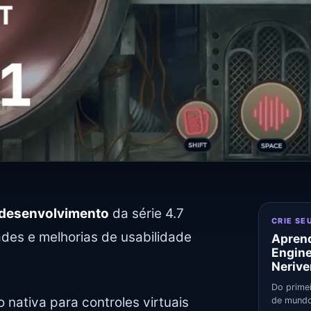
 desenvolvimento
da série 4.7
CRIE SE
des e melhorias de usabilidade
Aprend
Engin
Nerive
Do primei
 nativa para controles virtuais
de mundo