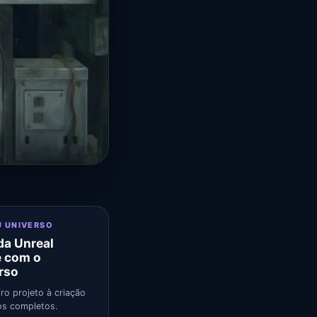
U UNIVERSO
a Unreal
e com o
rso
ro projeto à criação
s completos.