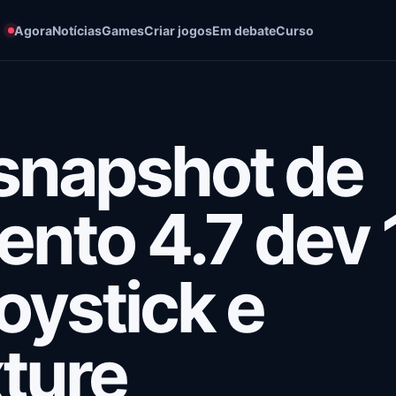
Agora
Notícias
Games
Criar jogos
Em debate
Curso
snapshot de
nto 4.7 dev 
oystick e
ture