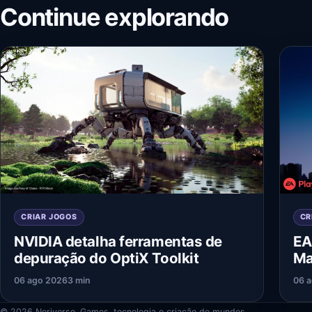
Continue explorando
CRIAR JOGOS
CR
NVIDIA detalha ferramentas de
EA
depuração do OptiX Toolkit
Ma
06 ago 2026
3 min
06 
© 2026 Neriverso. Games, tecnologia e criação de mundos.