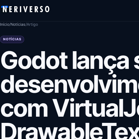
Pular para o conteúdo
Início
/
Notícias
/
Artigo
NOTÍCIAS
Godot lança 
desenvolvime
com VirtualJ
DrawableTex