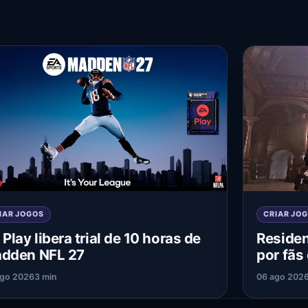
IAR JOGOS
CRIAR JO
 Play libera trial de 10 horas de
Residen
dden NFL 27
por fãs
ago 2026
3 min
06 ago 202