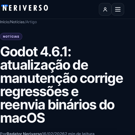
Pular para o conteúdo
Abrir men
Início
/
Notícias
/
Artigo
NOTÍCIAS
Godot 4.6.1:
atualização de
manutenção corrige
regressões e
reenvia binários do
macOS
Por
Redator Neriverso
16/02/2026
2 min de leitura