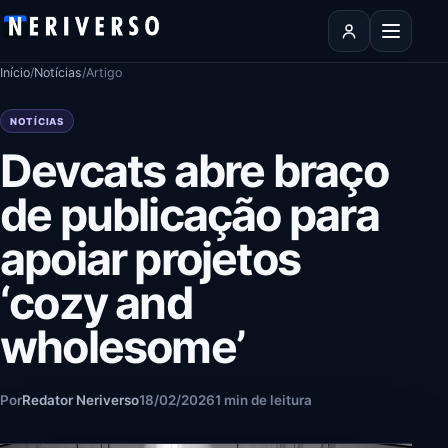
Pular para o conteúdo
Abrir men
Início
/
Notícias
/
Artigo
NOTÍCIAS
Devcats abre braço
de publicação para
apoiar projetos
‘cozy and
wholesome’
Por
Redator Neriverso
18/02/2026
1 min de leitura