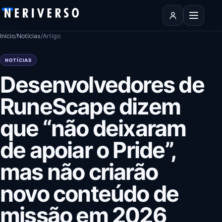
Pular para o conteúdo
Abrir men
Início
/
Notícias
/
Artigo
NOTÍCIAS
Desenvolvedores de
RuneScape dizem
que “não deixaram
de apoiar o Pride”,
mas não criarão
novo conteúdo de
missão em 2026