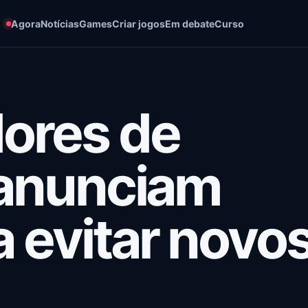
Agora
Notícias
Games
Criar jogos
Em debate
Curso
ores de
6 anunciam
 evitar novo