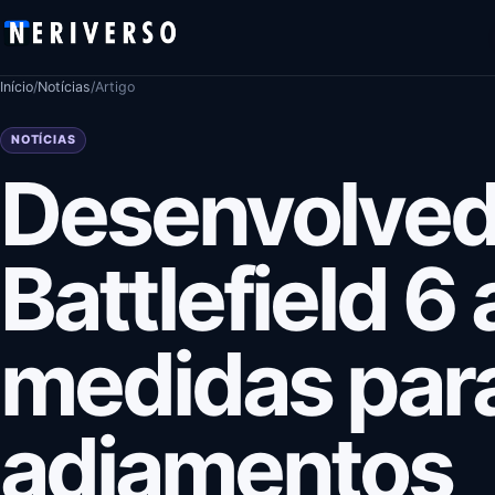
Pular para o conteúdo
Início
/
Notícias
/
Artigo
NOTÍCIAS
Desenvolved
Battlefield 
medidas para
adiamentos