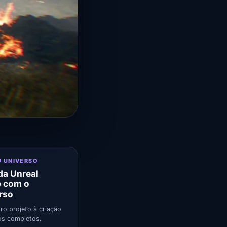
U UNIVERSO
a Unreal
e com o
rso
ro projeto à criação
s completos.