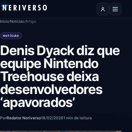
Pular para o conteúdo
Abrir men
Início
/
Notícias
/
Artigo
NOTÍCIAS
Denis Dyack diz que
equipe Nintendo
Treehouse deixa
desenvolvedores
‘apavorados’
Por
Redator Neriverso
18/02/2026
1 min de leitura