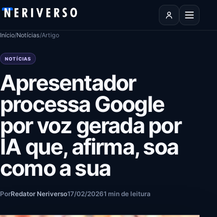
Pular para o conteúdo
Abrir men
Início
/
Notícias
/
Artigo
NOTÍCIAS
Apresentador
processa Google
por voz gerada por
IA que, afirma, soa
como a sua
Por
Redator Neriverso
17/02/2026
1 min de leitura